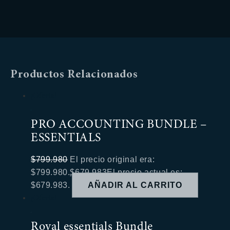
Productos Relacionados
¡Oferta!
PRO ACCOUNTING BUNDLE –
ESSENTIALS
$
799.980
El precio original era:
$799.980.
$
679.983
El precio actual es:
$679.983.
AÑADIR AL CARRITO
¡Oferta!
Royal essentials Bundle